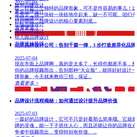
2025-07-04
旅游品牌设计
哎，打造一个独特的品牌形象，可不是件容易的事儿！这
家居品牌设计
盖房子，得一块砖一块砖地垒起来，缺一不可呢。咱们今
连锁品牌设计
好好唠唠，品牌设计的核心要素到底...
护肤品牌设计
查看更多 +
通信品牌设计
幼儿园品牌设计
品牌设计升级
北京品牌设计公司：告别千篇一律，3 步打造差异化品牌
2025-07-04
现在市面上品牌啊，真的是太多了，长得也都差不多，想
你的品牌脱颖而出，告别那种“大众脸”，就得好好设计一
牌形象。今天就来教你三招，保证...
查看更多 +
品牌设计流程揭秘：如何通过设计提升品牌价值
2025-07-03
一篇好的品牌设计，它可不只是好看那么简单哦。它就像
牌的灵魂，能一下子抓住人心，而且还能让你的品牌在众
争者中脱颖而出，变得特别有价值。...