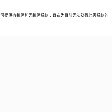
 年底开始运营。该公司提供有担保和无担保贷款，旨在为目前无法获得此类贷款的