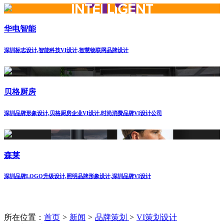
华电智能
深圳标志设计,智能科技VI设计,智慧物联网品牌设计
贝格厨房
深圳品牌形象设计,贝格厨房企业VI设计.时尚消费品牌VI设计公司
森莱
深圳品牌LOGO升级设计,照明品牌形象设计,深圳品牌VI设计
所在位置：
首页
>
新闻
>
品牌策划
>
VI策划设计