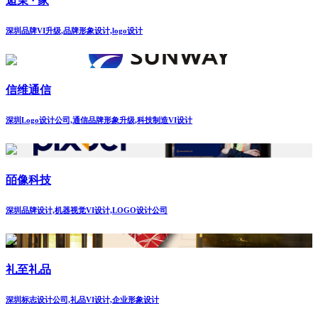
逅茉 · 家
深圳品牌VI升级,品牌形象设计,logo设计
信维通信
深圳Logo设计公司,通信品牌形象升级,科技制造VI设计
皕像科技
深圳品牌设计,机器视觉VI设计,LOGO设计公司
礼至礼品
深圳标志设计公司,礼品VI设计,企业形象设计