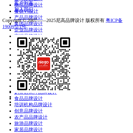
客户列表
物流品牌设计
加入我们
餐饮VI设计
产品品牌设计
Copyright © 2007——2025尼高品牌设计 版权所有
粤ICP备
集团品牌设计
19009511号
企业品牌设计
高端品牌设计
酒店品牌设计
服装品牌设计
珠宝品牌设计
餐饮品牌设计
互联网品牌设计
电商品牌设计
智能产业品牌设计
吉祥物IP设计
奶茶店果汁品牌设计
食品品牌设计
培训机构品牌设计
创意品牌设计
农产品品牌设计
旅游品牌设计
家居品牌设计