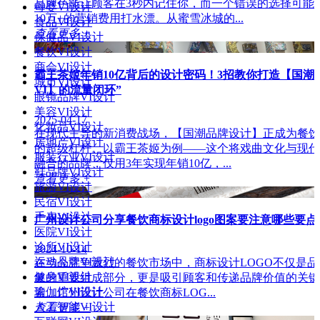
品牌色能让顾客在3秒内记住你，而一个错误的选择可能
母婴VI设计
10万+的营销费用打水漂。从蜜雪冰城的...
食品VI设计
查看更多 +
保健品VI设计
餐饮VI设计
商会VI设计
霸王茶姬年销10亿背后的设计密码！3招教你打造【国潮
城市VI设计
VI】的流量闭环”
眼镜品牌VI设计
美容VI设计
2025-04-17
化妆品VI设计
在现代主导的新消费战场，【国潮品牌设计】正成为餐饮
房地产VI设计
的超级杠杆。以霸王茶姬为例——这个将戏曲文化与现代
服装行业VI设计
融合的品牌，仅用3年实现年销10亿，...
鞋品牌VI设计
查看更多 +
旅游VI设计
民宿VI设计
手表VI设计
广州设计公司分享餐饮商标设计logo图案要注意哪些要点
医院VI设计
诊所VI设计
2024-10-14
运动品牌VI设计
在当今竞争激烈的餐饮市场中，商标设计LOGO不仅是品
健身VI设计
象的重要组成部分，更是吸引顾客和传递品牌价值的关键
瑜伽馆VI设计
素。广州设计公司在餐饮商标LOG...
人工智能VI设计
查看更多 +