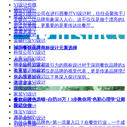
VI设计价格
2025-09-02
酒店VI设计
深圳VI设计公司在进行西餐厅VI设计时，往往会聚焦于
商场VI设计
关键点，让品牌形象深入人心。这不仅仅是做个漂亮的Lo
学校VI设计
那么简单哦，更重要的是要传达出餐厅...
集团VI设计
查看更多 +
高端VI设计
金融行业VI设计
LOGOVI设计
‌深圳餐饮品牌商标设计元素选择‌
科技公司VI设计
上市公司VI设计
2025-08-06
物业公司VI设计
一个独特且富有吸引力的商标设计对于深圳餐饮品牌的成
教育培训VI设计
关重要。商标不仅是品牌的视觉代表，更是传递品牌理念
少儿培训VI设计
色的重要媒介。以下将深入探讨深圳...
医疗企业VI设计
查看更多 +
医药VI设计
家居VI设计
餐饮品牌色选错=白扔10万！3步教你用‘色彩心理学’让顾
建材VI设计
眼记住你
时尚VI设计
珠宝VI设计
2025-04-17
月子会所VI设计
为什么餐饮品牌色=第一流量入口？在餐饮行业，一个成
VI设计升级