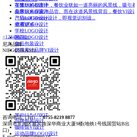
在繁华的都市中，餐饮业犹如一道亮丽的风景线，吸引着
字体LOGO设计
食客前来探索与品尝。而在这道风景线背后，餐饮VI设
品牌LOGO设计
（Visual Identity设计，即视觉识别设...
产品LOGO设计
查看更多 +
电商LOGO设计
学校LOGO设计
<
1
2
3
4
5
6
7
8
9
>
网站LOGO设计
食品包装设计
尼高品牌
奶茶果汁品牌VI设计
NIEGOBRAND
深圳品牌策划
企业LOGO设计
茶饮包装设计
品牌画册设计
宣传画册设计
专业画册设计
高端画册设计
化妆品包装设计
汽车标志设计
食品LOGO设计
咨询电话（Tel）：
0755-8219 8877
品牌包装设计
深圳市罗湖区嘉宾路深华商业大厦9楼(地铁1号线国贸站B出
咖啡馆VI设计
口)
运动品牌LOGO设计
E-mail：sales@niego.cn