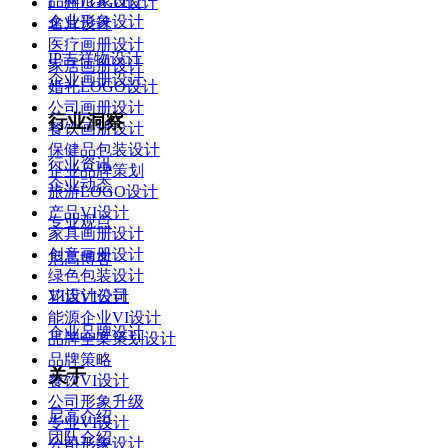
品牌形象设计
广州LOGO设计
企业形象设计
名片设计
医疗画册设计
IP吉祥物设计
家居画册设计
企业画册设计
婚礼LOGO设计
公司画册设计
行业洞察
餐饮画册设计
保健品包装设计
行业资讯
企业品牌策划
企业动态
旅游LOGO设计
产品VI设计
专业观点
家具画册设计
创意画册设计
尼高博客
绿色包装设计
VI设计公司
花店VI设计
能源企业VI设计
企业品牌设计
品牌全案策划设计
品牌策略
关于
餐饮VI设计
公司形象升级
尼高介绍
专业VI设计
团队介绍
公司形象设计