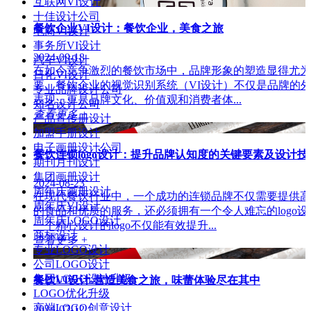
互联网VI设计
十佳设计公司
餐饮企业VI设计：餐饮企业，美食之旅
电商VI设计
事务所VI设计
2024-09-18
汽车VI设计
在如今竞争激烈的餐饮市场中，品牌形象的塑造显得尤为
日化VI设计
要。餐饮企业的视觉识别系统（VI设计）不仅是品牌的
专业品牌设计公司
表现，更是品牌文化、价值观和消费者体...
知名设计公司
查看更多 +
产品宣传册设计
加盟手册设计
电子画册设计公司
餐饮连锁logo设计：提升品牌认知度的关键要素及设计技
期刊月刊设计
集团画册设计
2024-08-23
周年庆画册设计
在现代餐饮行业中，一个成功的连锁品牌不仅需要提供高
周年庆VI设计
的食品和优质的服务，还必须拥有一个令人难忘的logo设
周年庆LOGO设计
一个精心设计的logo不仅能有效提升...
商标设计
查看更多 +
专业LOGO设计
公司LOGO设计
集团LOGO设计升级
餐饮VI设计-营造美食之旅，味蕾体验尽在其中
LOGO优化升级
高端LOGO创意设计
2024-07-12