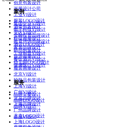
创意包装设计
画册设计公司
案例
工业VI设计
服装LOGO设计
集团企业VI设计
酒类包装设计
电子科技VI设计
景区VI设计
金融投资品牌设计
科技画册设计
教育培训品牌设计
酒店LOGO设计
家居品牌设计
药品包装设计
工业制造VI设计
旅游画册设计
餐饮酒店VI设计
幼儿园LOGO设计
健康医疗VI设计
服装画册设计
北京VI设计
护肤品包装设计
服务
上海VI设计
广州VI设计
品牌全案设计
北京品牌设计
品牌LOGO设计
上海品牌设计
品牌VI设计
广州品牌设计
北京LOGO设计
企业VI设计
上海LOGO设计