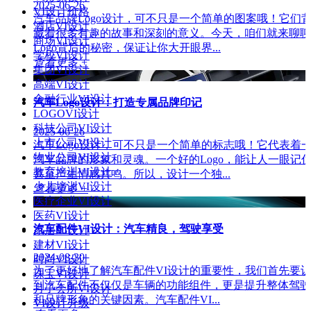
2025-06-26
VI设计价格
汽车品牌Logo设计，可不只是一个简单的图案哦！它们
酒店VI设计
藏着很多有趣的故事和深刻的意义。今天，咱们就来聊聊
商场VI设计
Logo背后的秘密，保证让你大开眼界...
学校VI设计
查看更多 +
集团VI设计
高端VI设计
金融行业VI设计
汽车Logo设计：打造专属品牌印记
LOGOVI设计
科技公司VI设计
2025-06-26
上市公司VI设计
汽车Logo设计，可不只是一个简单的标志哦！它代表着
物业公司VI设计
汽车品牌的形象和灵魂。一个好的Logo，能让人一眼记
教育培训VI设计
甚至产生情感共鸣。所以，设计一个独...
少儿培训VI设计
查看更多 +
医疗企业VI设计
医药VI设计
汽车配件VI设计：汽车精良，驾驶享受
家居VI设计
建材VI设计
2024-08-30
时尚VI设计
为了更好地了解汽车配件VI设计的重要性，我们首先要
珠宝VI设计
到汽车配件不仅仅是车辆的功能组件，更是提升整体驾驶
月子会所VI设计
和品牌形象的关键因素。汽车配件VI...
VI设计升级