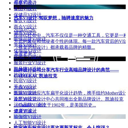
查看更多 +
母婴VI设计
食品VI设计
保健品VI设计
汽车VI设计-驾驭梦想，驰骋速度的魅力
餐饮VI设计
商会VI设计
2024-07-26
城市VI设计
在现代社会中，汽车不仅仅是一种交通工具，它更是一种
眼镜品牌VI设计
方式的象征和驾驶者个性的体现。每一款汽车背后的VI
美容VI设计
（视觉识别设计）都承载着品牌的精髓...
化妆品VI设计
查看更多 +
房地产VI设计
服装行业VI设计
鞋品牌VI设计
品牌设计公司分享汽车行业高端品牌设计的典范——
旅游VI设计
CADILLAC凯迪拉克
民宿VI设计
手表VI设计
2024-02-18
医院VI设计
凯迪拉克响应汽车扁平化设计趋势，携手纽约Mother设
诊所VI设计
及凯迪拉克设计中心共同推出全新品牌设计。凯迪拉克
运动品牌VI设计
（Cadillac）创立于1902年，是美国历史...
健身VI设计
查看更多 +
瑜伽馆VI设计
人工智能VI设计
欧宝汽车标志设计再次更新其标志，令人惊讶？