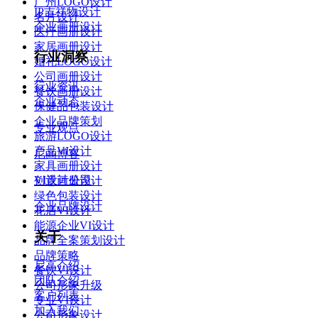
广州LOGO设计
IP吉祥物设计
名片设计
企业画册设计
医疗画册设计
家居画册设计
行业洞察
婚礼LOGO设计
公司画册设计
行业资讯
餐饮画册设计
企业动态
保健品包装设计
企业品牌策划
专业观点
旅游LOGO设计
产品VI设计
尼高博客
家具画册设计
VI设计公司
创意画册设计
绿色包装设计
企业品牌设计
花店VI设计
能源企业VI设计
关于
品牌全案策划设计
品牌策略
尼高介绍
餐饮VI设计
团队介绍
公司形象升级
客户列表
专业VI设计
加入我们
公司形象设计