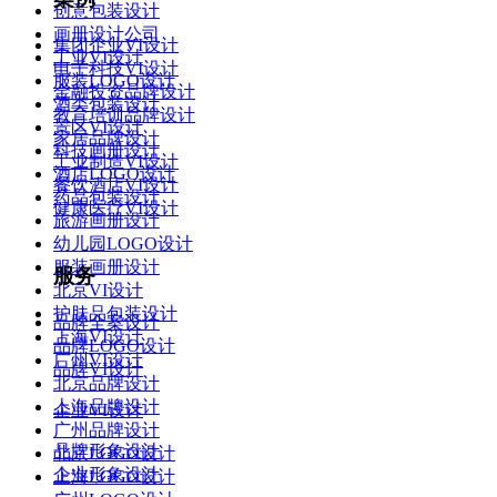
创意包装设计
画册设计公司
集团企业VI设计
工业VI设计
电子科技VI设计
服装LOGO设计
金融投资品牌设计
酒类包装设计
教育培训品牌设计
景区VI设计
家居品牌设计
科技画册设计
工业制造VI设计
酒店LOGO设计
餐饮酒店VI设计
药品包装设计
健康医疗VI设计
旅游画册设计
幼儿园LOGO设计
服装画册设计
服务
北京VI设计
护肤品包装设计
品牌全案设计
上海VI设计
品牌LOGO设计
广州VI设计
品牌VI设计
北京品牌设计
上海品牌设计
企业VI设计
广州品牌设计
品牌形象设计
北京LOGO设计
企业形象设计
上海LOGO设计