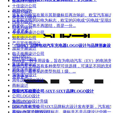
互联网VI设计
十佳设计公司
2023-06-29
电商VI设计
汽车公司欧宝在展示其新徽标后再次响起。欧宝汽车标志
事务所VI设计
以其标志性的闪电为标志，欧宝的闪电或“闪电战”呈现出
汽车VI设计
的变化，它将不再团结，而是一分...
日化VI设计
查看更多 +
专业品牌设计公司
知名设计公司
产品宣传册设计
（Sorek）品牌电动汽车充电器LOGO设计与品牌形象设
加盟手册设计
电子画册设计公司
2023-06-27
期刊月刊设计
Sorek是一种专用设备，旨在为电动汽车（EV）的电池充
集团画册设计
电动汽车充电器有多种类型可供选择，可满足不同的充电
周年庆画册设计
和环境。最常见的类型包括 1 级、...
周年庆VI设计
查看更多 +
周年庆LOGO设计
商标设计
专业LOGO设计
国际汽车租赁公司-SIXT-SIXT品牌LOGO设计
公司LOGO设计
集团LOGO设计升级
2023-05-30
国际汽车租赁公司SIXT品牌标志设计发布更新，汽车租
LOGO优化升级
司Sixt改用了新的品牌标志。徽标并不是品牌设计中唯一
高端LOGO创意设计