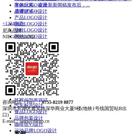
改的元素。在最新新闻稿发布后，...
字体LOGO设计
查看更多 +
品牌LOGO设计
产品LOGO设计
<
1
2
3
4
5
6
7
>
电商LOGO设计
学校LOGO设计
尼高品牌
网站LOGO设计
NIEGOBRAND
食品包装设计
奶茶果汁品牌VI设计
深圳品牌策划
企业LOGO设计
茶饮包装设计
品牌画册设计
宣传画册设计
专业画册设计
高端画册设计
化妆品包装设计
咨询电话（Tel）：
0755-8219 8877
汽车标志设计
深圳市罗湖区嘉宾路深华商业大厦9楼(地铁1号线国贸站B出
食品LOGO设计
口)
品牌包装设计
E-mail：sales@niego.cn
咖啡馆VI设计
运动品牌LOGO设计
案例